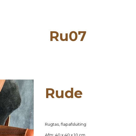
ip to main content
Skip to navigat
Ru0
7
Ru
de
Rugtas,
flapafsluiting
Afm:
40
x 40 x 10 cm