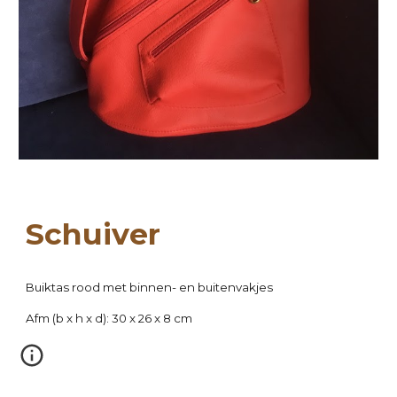
Sc
huiver
B
uiktas rood met binnen- en buitenvakjes
Afm (b x h x d): 30 x 26 x 8 cm